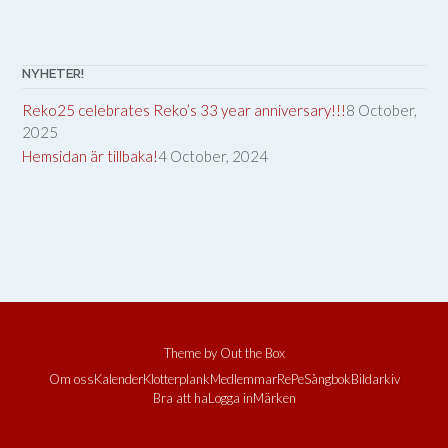
NYHETER!
Reko25 celebrates Reko’s 33 year anniversary!!!
8 October,
2025
Hemsidan är tillbaka!
4 October, 2024
Theme by
Out the Box
Om oss
Kalender
Klotterplank
Medlemmar
RePe
Sångbok
Bildarkiv
Bra att ha
Logga in
Märken