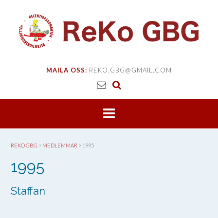
Skip
to
content
MAILA OSS:
REKO.GBG@GMAIL.COM
REKO GBG
>
MEDLEMMAR
>
1995
1995
Staffan