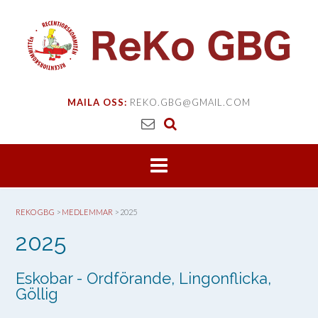
Skip
to
content
MAILA OSS:
REKO.GBG@GMAIL.COM
REKO GBG
>
MEDLEMMAR
>
2025
2025
Eskobar - Ordförande, Lingonflicka,
Göllig