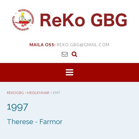
Skip
to
content
MAILA OSS:
REKO.GBG@GMAIL.COM
REKO GBG
>
MEDLEMMAR
>
1997
1997
Therese - Farmor